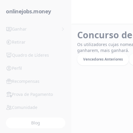
onlinejobs.money
Ganhar
Concurso de
Retirar
Os utilizadores cujas nome
ganharem, mais ganhará.
Quadro de Líderes
Vencedores Anteriores
Perfil
Recompensas
Prova de Pagamento
Comunidade
Blog