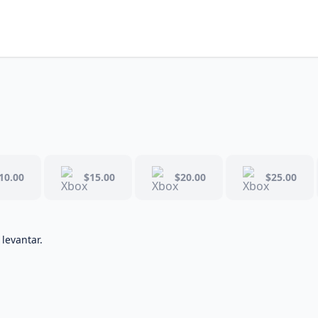
10.00
$15.00
$20.00
$25.00
 levantar.