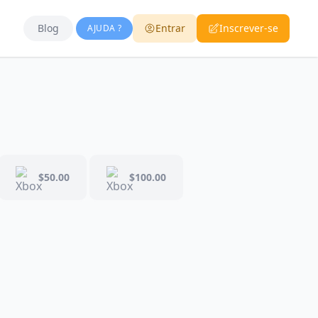
Blog
Entrar
Inscrever-se
AJUDA ?
$50.00
$100.00