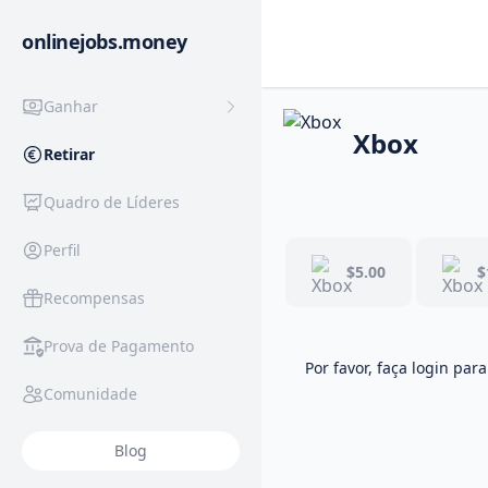
onlinejobs.money
Ganhar
Xbox
Retirar
Quadro de Líderes
Perfil
$5.00
$
Recompensas
Prova de Pagamento
Por favor, faça login para
Comunidade
Blog