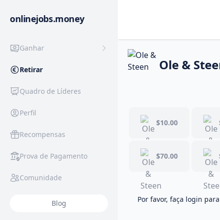
onlinejobs.money
Ganhar
Ole & Ste
Retirar
Quadro de Líderes
Perfil
$10.00
Recompensas
Prova de Pagamento
$70.00
Comunidade
Por favor, faça login para
Blog