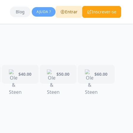
Blog
Entrar
Inscrever-se
AJUDA ?
$40.00
$50.00
$60.00