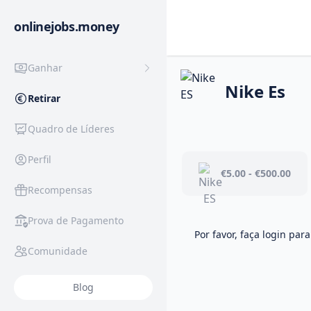
onlinejobs.money
Ganhar
Nike Es
Retirar
Quadro de Líderes
Perfil
€5.00 - €500.00
Recompensas
Prova de Pagamento
Por favor, faça login para
Comunidade
Blog