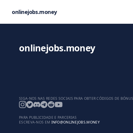
onlinejobs.money
onlinejobs.money
SIGA-NOS NAS REDES SOCIAIS PARA OBTER CÓDIGOS DE BÓNU
PARA PUBLICIDADE E PARCERIAS
ESCREVA-NOS EM
INFO@ONLINEJOBS.MONEY