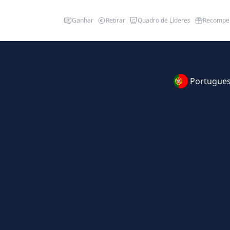
Ganhar
Retirar
Quadro de Líderes
Recompe
Portugue
S