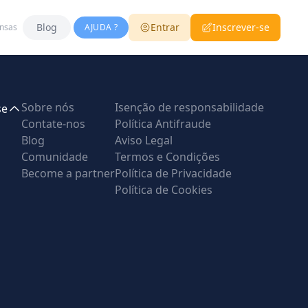
Blog
Entrar
Inscrever-se
nsas
AJUDA ?
Sobre nós
Isenção de responsabilidade
se
Contate-nos
Política Antifraude
Blog
Aviso Legal
Comunidade
Termos e Condições
Become a partner
Política de Privacidade
Política de Cookies