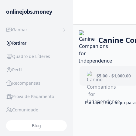
onlinejobs.money
Ganhar
Canine Co
Retirar
Quadro de Líderes
Perfil
$5.00 - $1,000.00
Recompensas
Prova de Pagamento
Por favor, faça login para
Comunidade
Blog