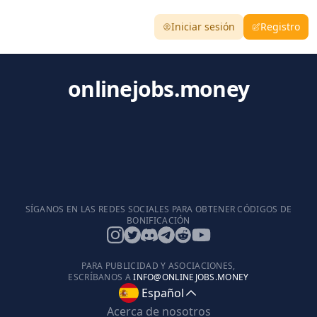
Iniciar sesión
Registro
onlinejobs.money
SÍGANOS EN LAS REDES SOCIALES PARA OBTENER CÓDIGOS DE
BONIFICACIÓN
PARA PUBLICIDAD Y ASOCIACIONES,
ESCRÍBANOS A
INFO@ONLINEJOBS.MONEY
Español
Acerca de nosotros