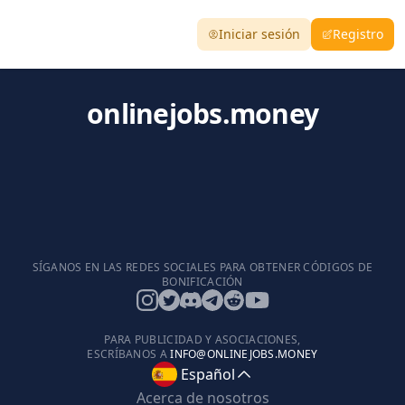
Iniciar sesión
Registro
onlinejobs.money
SÍGANOS EN LAS REDES SOCIALES PARA OBTENER CÓDIGOS DE
BONIFICACIÓN
PARA PUBLICIDAD Y ASOCIACIONES,
ESCRÍBANOS A
INFO@ONLINEJOBS.MONEY
Español
Acerca de nosotros